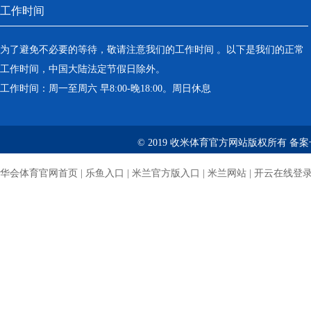
工作时间
为了避免不必要的等待，敬请注意我们的工作时间 。以下是我们的正常
工作时间，中国大陆法定节假日除外。
工作时间：周一至周六 早8:00-晚18:00。周日休息
© 2019 收米体育官方网站版权所有 备
华会体育官网首页
|
乐鱼入口
|
米兰官方版入口
|
米兰网站
|
开云在线登