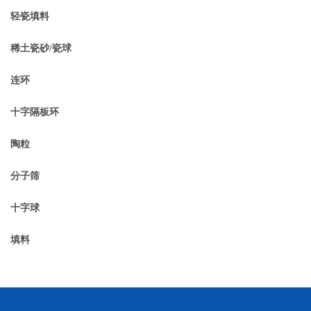
轻瓷填料
稀土瓷砂/瓷球
连环
十字隔板环
陶粒
分子筛
十字球
填料