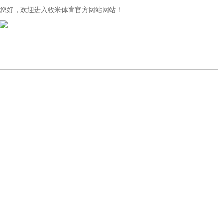
您好，欢迎进入收米体育官方网站网站！