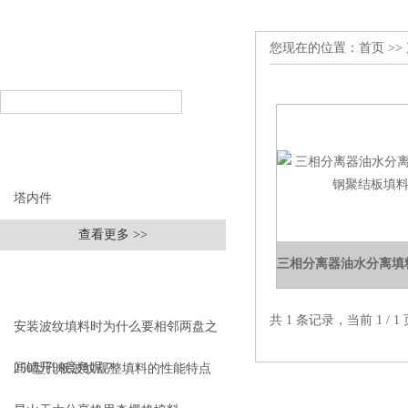
您现在的位置：
首页
>>
产品搜索
PRODUCT SEARCH
产品分类
PRODUCT CLASSIFICATION
塔内件
查看更多 >>
三相分离器油水分离填
相关文章
RELEVANT ARTICLES
聚结板填料
共 1 条记录，当前 1 /
安装波纹填料时为什么要相邻两盘之
间错开90度角呢？
250型孔板波纹规整填料的性能特点