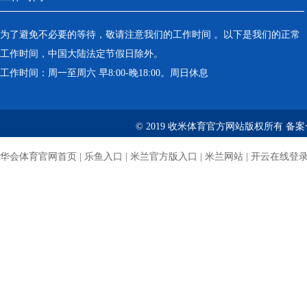
为了避免不必要的等待，敬请注意我们的工作时间 。以下是我们的正常
工作时间，中国大陆法定节假日除外。
工作时间：周一至周六 早8:00-晚18:00。周日休息
© 2019 收米体育官方网站版权所有 备
华会体育官网首页
|
乐鱼入口
|
米兰官方版入口
|
米兰网站
|
开云在线登