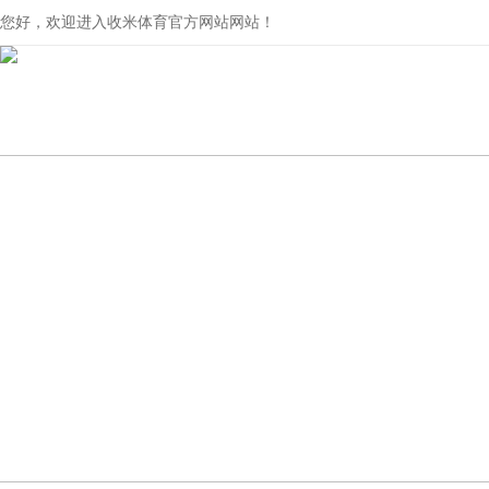
您好，欢迎进入收米体育官方网站网站！