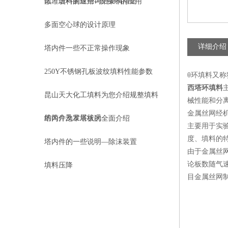
比、进料量这些词更要搞清楚
散堆填料的应用--阶梯环的应用
多面空心球的设计原理
详细介绍
塔内件一些不正常操作现象
250Y不锈钢孔板波纹填料性能参数
θ环填料又称
西塔环填料
昆山天大化工填料为您介绍规整填料
械性能和分离
金属丝网经
的简介及发展状况
塔内件泡罩塔板的全面介绍
主要用于实
度、填料的
塔内件的一些说明—除沫装置
由于金属丝
论板数随气速
填料压降
目金属丝网制