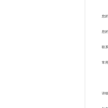
您
您
联
常
详