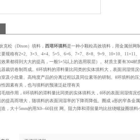
狄克松（Dixon）填料，
西塔环填料
是一种小颗粒高效填料，用金属丝网
主要规格有2×2、3×3、4×4、5×5、6×6、7×7、8×8、9×9、10×10、
效果都得到大大的提高，一般5×5以上的选用双层）。材质主要有304材
机器裁切卷制而成。θ环填料的滞料量比同类的实体填料大，表面润湿情况
验室及小批量、高纯度产品的分离过程以及同位素等的研制。θ环填料的压
特性因素有关，也与填料的预液泛处理有关
网毛细作用，θ环填料的滞料量比同类的实体填料大，θ环的表面润湿情况
的提高而增大，随填料的表面润湿率的下降而降低。圈成 a形的窄条金属丝网。
造，大十5mm的用X0--60目丝 网。阻力降和滞留量均比丝绕螺旋圈填料