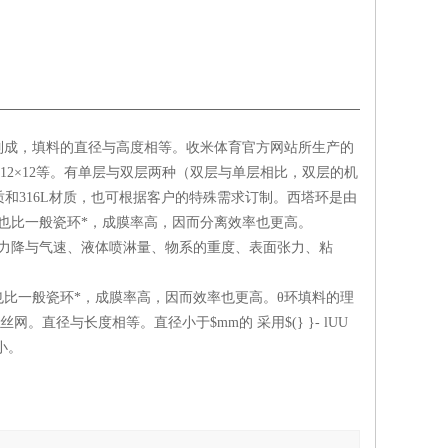
制成，填料的直径与高度相等。收米体育官方网站所生产的
11×11、12×12等。有单层与双层两种（双层与单层相比，双层的机
质和316L材质，也可根据客户的特殊需求订制。西塔环是由
也比一般瓷环*，成膜率高，因而分离效率也更高。
力降与气速、液体喷淋量、物系的重度、表面张力、粘
也比一般瓷环*，成膜率高，因而效率也更高。θ环填料的理
直径与长度相等。直径小于$mm的 采用$(} }- lUU
小。